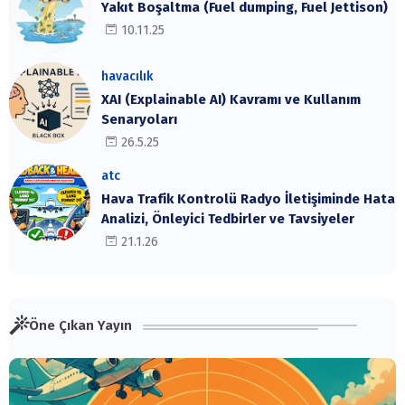
Yakıt Boşaltma (Fuel dumping, Fuel Jettison)
10.11.25
havacılık
XAI (Explainable AI) Kavramı ve Kullanım
Senaryoları
26.5.25
atc
Hava Trafik Kontrolü Radyo İletişiminde Hata
Analizi, Önleyici Tedbirler ve Tavsiyeler
21.1.26
Öne Çıkan Yayın