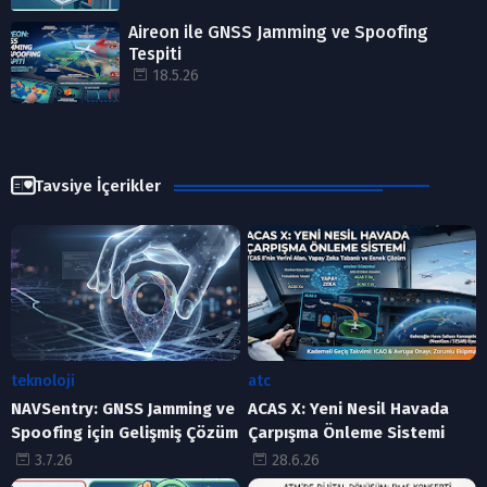
Aireon ile GNSS Jamming ve Spoofing
Tespiti
18.5.26
Tavsiye İçerikler
teknoloji
atc
NAVSentry: GNSS Jamming ve
ACAS X: Yeni Nesil Havada
Spoofing için Gelişmiş Çözüm
Çarpışma Önleme Sistemi
3.7.26
28.6.26