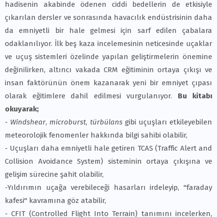
hadisenin akabinde ödenen ciddi bedellerin de etkisiyle
çıkarılan dersler ve sonrasında havacılık endüstrisinin daha
da emniyetli bir hale gelmesi için sarf edilen çabalara
odaklanılıyor. İlk beş kaza incelemesinin neticesinde uçaklar
ve uçuş sistemleri özelinde yapılan geliştirmelerin önemine
değinilirken, altıncı vakada CRM eğitiminin ortaya çıkışı ve
insan faktörünün önem kazanarak yeni bir emniyet çıpası
olarak eğitimlere dahil edilmesi vurgulanıyor.
Bu kitabı
okuyarak;
-
Windshear
,
microburst
,
türbülans
gibi uçuşları etkileyebilen
meteorolojik fenomenler hakkında bilgi sahibi olabilir,
- Uçuşları daha emniyetli hale getiren TCAS (Traffic Alert and
Collision Avoidance System) sisteminin ortaya çıkışına ve
gelişim sürecine şahit olabilir,
-Yıldırımın uçağa verebileceği hasarları irdeleyip, "faraday
kafesi" kavramına göz atabilir,
- CFIT (Controlled Flight Into Terrain) tanımını incelerken,