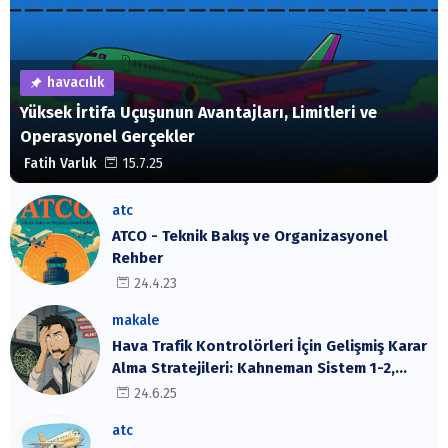
havacılık
Yüksek İrtifa Uçuşunun Avantajları, Limitleri ve
Operasyonel Gerçekler
Fatih Varlık
15.7.25
atc
ATCO - Teknik Bakış ve Organizasyonel
Rehber
24.4.23
makale
Hava Trafik Kontrolörleri İçin Gelişmiş Karar
Alma Stratejileri: Kahneman Sistem 1-2,
Cynefin Çerçevesi ve SRK Modeli
24.6.25
atc