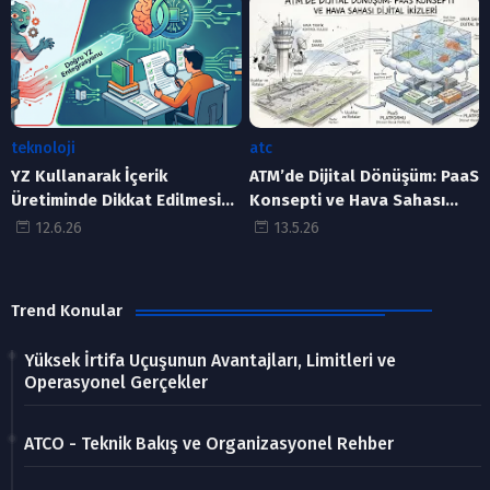
teknoloji
atc
YZ Kullanarak İçerik
ATM’de Dijital Dönüşüm: PaaS
Üretiminde Dikkat Edilmesi
Konsepti ve Hava Sahası
Gerekenler
Dijital İkizleri
12.6.26
13.5.26
Trend Konular
Yüksek İrtifa Uçuşunun Avantajları, Limitleri ve
Operasyonel Gerçekler
ATCO - Teknik Bakış ve Organizasyonel Rehber