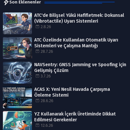
Son Eklenenler
ATC'de Bilişsel Yükü Hafifletmek: Dokunsal
(Vibrotactile) Uyarı Sistemleri
2.8.26
ATC Özelinde Kullanılan Otomatik Uyarı
Sistemleri ve Çalışma Mantığı
28.7.26
NAVSentry: GNSS Jamming ve Spoofing için
Gelişmiş Çözüm
3.7.26
ACAS X: Yeni Nesil Havada Çarpışma
Önleme Sistemi
28.6.26
YZ Kullanarak İçerik Üretiminde Dikkat
Edilmesi Gerekenler
12.6.26