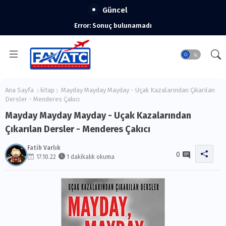
Güncel
Error:
Sonuç bulunamadı
Ana Sayfa
kitap
Mayday Mayday Mayday - Uçak Kazalarından Çıkarılan
Dersler - Menderes Çakıcı
Mayday Mayday Mayday - Uçak Kazalarından
Çıkarılan Dersler - Menderes Çakıcı
Fatih Varlık
0
17.10.22
1 dakikalık okuma