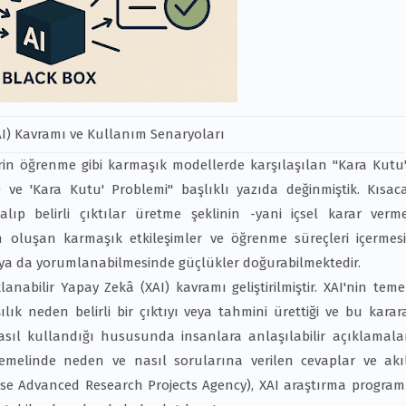
AI) Kavramı ve Kullanım Senaryoları
erin öğrenme gibi karmaşık modellerde karşılaşılan "Kara Kutu
 ve 'Kara Kutu' Problemi" başlıklı yazıda değinmiştik. Kısac
alıp belirli çıktılar üretme şeklinin -yani içsel karar verm
 oluşan karmaşık etkileşimler ve öğrenme süreçleri içermesi
e ya da yorumlanabilmesinde güçlükler doğurabilmektedir.
bilir Yapay Zekâ (XAI) kavramı geliştirilmiştir. XAI'nin teme
şılık neden belirli bir çıktıyı veya tahmini ürettiği ve bu karar
) nasıl kullandığı hususunda insanlara anlaşılabilir açıklamala
 temelinde neden ve nasıl sorularına verilen cevaplar ve akı
e Advanced Research Projects Agency), XAI araştırma program