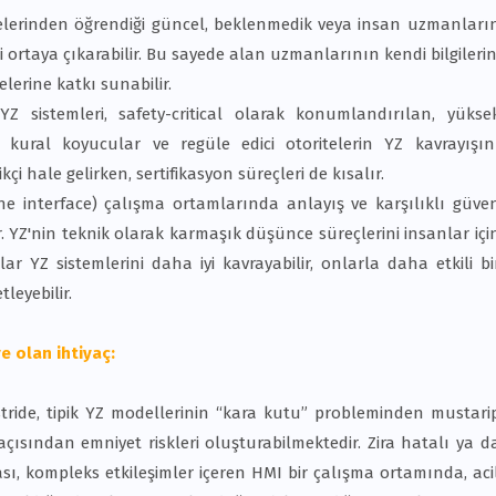
elerinden öğrendiği güncel, beklenmedik veya insan uzmanları
i ortaya çıkarabilir. Bu sayede alan uzmanlarının kendi bilgilerin
elerine katkı sunabilir.
YZ sistemleri, safety-critical olarak konumlandırılan, yükse
 kural koyucular ve regüle edici otoritelerin YZ kavrayışın
ikçi hale gelirken, sertifikasyon süreçleri de kısalır.
 interface) çalışma ortamlarında anlayış ve karşılıklı güve
rır. YZ'nin teknik olarak karmaşık düşünce süreçlerini insanlar içi
ar YZ sistemlerini daha iyi kavrayabilir, onlarla daha etkili bi
tleyebilir.
e olan ihtiyaç:
üstride, tipik YZ modellerinin “kara kutu” probleminden mustari
 açısından emniyet riskleri oluşturabilmektedir. Zira hatalı ya d
ması, kompleks etkileşimler içeren HMI bir çalışma ortamında, aci