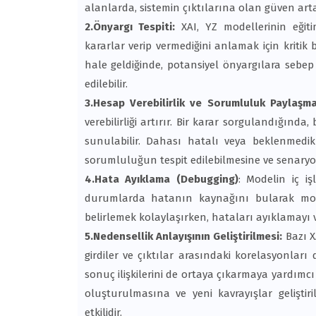
alanlarda, sistemin çıktılarına olan güven artar
2.Önyargı Tespiti:
XAI, YZ modellerinin eğiti
kararlar verip vermediğini anlamak için kritik b
hale geldiğinde, potansiyel önyargılara sebep v
edilebilir.
3.Hesap Verebilirlik ve Sorumluluk Paylaşm
verebilirliği artırır. Bir karar sorgulandığınd
sunulabilir. Dahası hatalı veya beklenmedik 
sorumluluğun tespit edilebilmesine ve senaryoy
4.Hata Ayıklama (Debugging)
: Modelin iç iş
durumlarda hatanın kaynağını bularak model
belirlemek kolaylaşırken, hataları ayıklamayı ve
5.Nedensellik Anlayışının Geliştirilmesi:
Bazı X
girdiler ve çıktılar arasındaki korelasyonlar
sonuç ilişkilerini de ortaya çıkarmaya yardımcı o
oluşturulmasına ve yeni kavrayışlar geliştir
etkilidir.