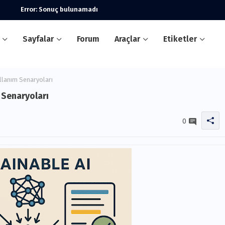
Error:
Sonuç bulunamadı
Sayfalar
Forum
Araçlar
Etiketler
llanım Senaryoları
 Senaryoları
0