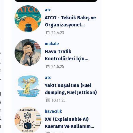
atc
ATCO - Teknik Bakış ve
Organizasyonel
Rehber
24.4.23
makale
Hava Trafik
"
Kontrolörleri İçin
a
Gelişmiş Karar Alma
24.6.25
e
Stratejileri: Kahneman
atc
,
Sistem 1-2, Cynefin
Yakıt Boşaltma (Fuel
Çerçevesi ve SRK
dumping, Fuel Jettison)
l
Modeli
10.11.25
a
r
havacılık
l
XAI (Explainable AI)
ı
Kavramı ve Kullanım