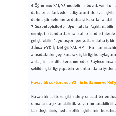
6.Öğrenme:
XAI, YZ modelinin büyük veri küm
daha önce fark edemediği örüntüleri ve ilişkiler
derinleştirmelerine ve daha iyi kararlar alabilm
7.Düzenleyicilerle Uyumluluk:
Açıklanabilir 
emniyet standartlarına sahip endüstrilerde,
geliştirebilir. Regülasyon periyotları daha iş birl
8.İnsan-YZ İş birliği:
XAI, HMI (Human-machine
arasıdaki dengeyi kurarak, iş birliği kolaylaştı
anlaşılır bir dile tercüme eder. Böylece insanl
şekilde iş birliği yapabilir ve onları daha iyi dene
Havacılık sektöründe YZ'nin kullanımı ve XAI’y
Havacılık sektörü gibi safety-critical bir end
olmaları, açıklanabilirlik ve yorumlanabilirlik
basitleştirilmiş nedensellik ilişkilerinin kurul