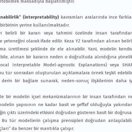
etebilmek maksadıyla başlatılmıştır.
abilirlik” (interpretability)
kavramları aralarında ince farkla
birbirinin yerine kullanılmaktadır.
belirli bir kararı veya tahmini özelinde insan tarafında
 yeteneğini olarak ifade edilir. Keza YZ tarafından alınan belirl
ma üretilmesi şeklinde de ele alınabilir. Yani, modelin kendis
 bile, alınan bir kararın neden o doğrultuda alındığına yöneli
Local Interpretable Model-agnostic Explanations) veya SHA
 bu tür sonradan oluşturulan açıklamalara örnek teşkil edebilir
 derin bir bağlam sunarak, neden-sonuç ilişkilerinin daha iy
kle bir modelin içsel mekanizmalarının bir insan tarafından n
yla modelin yapısının ne kadar basit ve şeffaf olduğuyla yakında
liğin çıktı üzerindeki etkisini doğrudan gösteren basit bir doğrusa
. Bu tür modellerin çalışma prensipleri doğrudan anlaşılabili
ları” da benzer bir mantıkla çalışır.