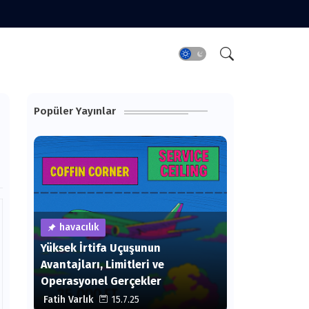
Popüler Yayınlar
havacılık
Yüksek İrtifa Uçuşunun
Avantajları, Limitleri ve
Operasyonel Gerçekler
Fatih Varlık
15.7.25