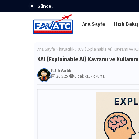
Güncel
Ana Sayfa
Hızlı Bakış
Ana Sayfa
havacılık
XAI (Explainable AI) Kavramı ve Ku
XAI (Explainable AI) Kavramı ve Kullanım
Fatih Varlık
26.5.25
6 dakikalık okuma