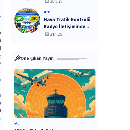
Senaryoları
26.5.25
atc
r
Hava Trafik Kontrolü
Radyo İletişiminde
n
Hata Analizi, Önleyici
21.1.26
i
Tedbirler ve Tavsiyeler
i
k
Öne Çıkan Yayın
P
.
i
e
n
l
r
atc