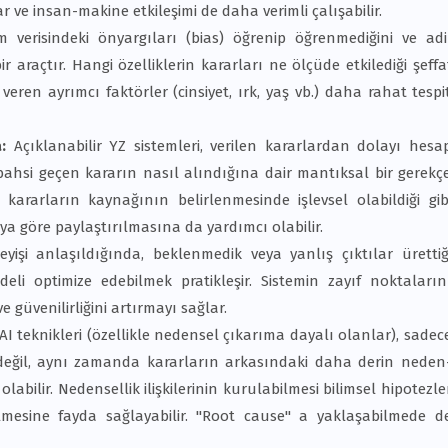
 ve insan-makine etkileşimi de daha verimli çalışabilir.
m verisindeki önyargıları (bias) öğrenip öğrenmediğini ve adi
ir araçtır. Hangi özelliklerin kararları ne ölçüde etkilediği şeffa
eren ayrımcı faktörler (cinsiyet, ırk, yaş vb.) daha rahat tespi
a:
Açıklanabilir YZ sistemleri, verilen kararlardan dolayı hesa
a, bahsi geçen kararın nasıl alındığına dair mantıksal bir gerekç
kararların kaynağının belirlenmesinde işlevsel olabildiği gib
a göre paylaştırılmasına da yardımcı olabilir.
leyişi anlaşıldığında, beklenmedik veya yanlış çıktılar ürettiğ
i optimize edebilmek pratikleşir. Sistemin zayıf noktaların
 güvenilirliğini artırmayı sağlar.
AI teknikleri (özellikle nedensel çıkarıma dayalı olanlar), sadec
ı değil, aynı zamanda kararların arkasındaki daha derin neden
labilir. Nedensellik ilişkilerinin kurulabilmesi bilimsel hipotezle
ilmesine fayda sağlayabilir. "Root cause" a yaklaşabilmede d