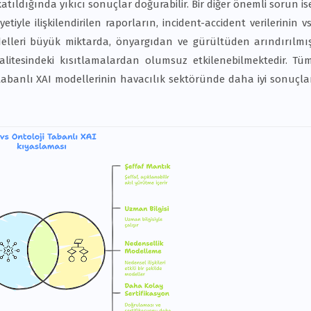
tıldığında yıkıcı sonuçlar doğurabilir. Bir diğer önemli sorun is
tiyle ilişkilendirilen raporların, incident-accident verilerinin vs
delleri büyük miktarda, önyargıdan ve gürültüden arındırılmı
kalitesindeki kısıtlamalardan olumsuz etkilenebilmektedir. Tü
abanlı XAI modellerinin havacılık sektöründe daha iyi sonuçla