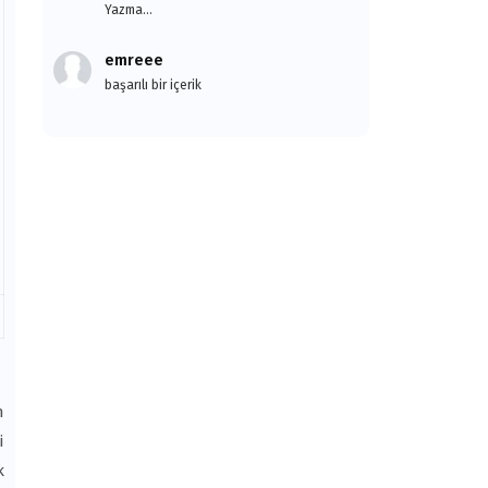
Yazma...
emreee
başarılı bir içerik
n
i
k