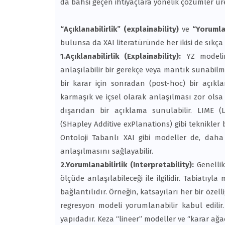
da bahsi geçen ihtiyaçlara yönelik çözümler ür
“Açıklanabilirlik” (explainability)
ve
“Yorumlan
bulunsa da XAI literatüründe her ikisi de sıkça 
1.Açıklanabilirlik (Explainability):
YZ modelin 
anlaşılabilir bir gerekçe veya mantık sunabilme
bir karar için sonradan (post-hoc) bir açıkla
karmaşık ve içsel olarak anlaşılması zor olsa
dışarıdan bir açıklama sunulabilir. LIME (
(SHapley Additive exPlanations) gibi teknikler
Ontoloji Tabanlı XAI gibi modeller de, daha
anlaşılmasını sağlayabilir.
2.Yorumlanabilirlik (Interpretability):
Genelli
ölçüde anlaşılabileceği ile ilgilidir. Tabiatı
bağlantılıdır. Örneğin, katsayıları her bir özel
regresyon modeli yorumlanabilir kabul edilir
yapıdadır. Keza “lineer” modeller ve “karar ağaç