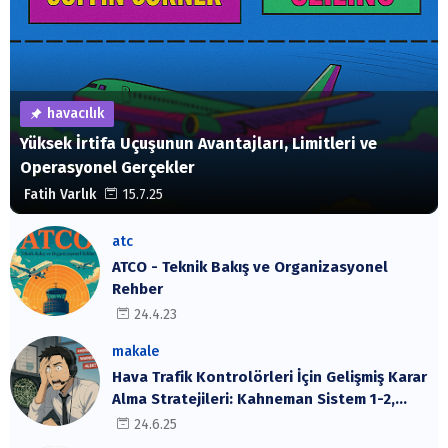
havacılık
Yüksek İrtifa Uçuşunun Avantajları, Limitleri ve
Operasyonel Gerçekler
Fatih Varlık
15.7.25
atc
ATCO - Teknik Bakış ve Organizasyonel
Rehber
24.4.23
makale
Hava Trafik Kontrolörleri İçin Gelişmiş Karar
Alma Stratejileri: Kahneman Sistem 1-2,
Cynefin Çerçevesi ve SRK Modeli
24.6.25