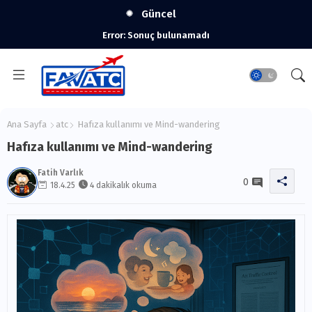
Güncel
Error:
Sonuç bulunamadı
Ana Sayfa
atc
Hafıza kullanımı ve Mind-wandering
Hafıza kullanımı ve Mind-wandering
Fatih Varlık
0
18.4.25
4 dakikalık okuma