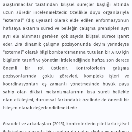
araştırmacılar tarafından bilişsel süreçler başlığı altında
uzun süredir incelenmektedir. Özellikle duyu organlarıyla
“external” (dış uyaran) olarak elde edilen enformasyonun
hafızaya aktarım süreci ve belleğin çalışma prensipleri ayrı
ayrı ele alınması gereken çok sayıda bilişsel sürece işaret
eder. Zira dinamik çalışma pozisyonunda deyim yerindeyse
“external” olarak bilgi bombardımanına tutulan bir ATCO için
bilgilerin tasnifi ve yönetimi irdelendiğinde hafıza son derece
önemli bir rol üstlenir. Kontrolörlerin çalışma
pozisyonlarında çoklu görevleri, kompleks işleri ve
koordinasyonları eş zamanlı yönetmesinde büyük paya
sahip olan dikkat mekanizmalarının kısa süreli bellekle
olan etkileşimi, durumsal farkındalık özelinde de önemli bir
bileşen olarak değerlendirilmektedir.
Giraudet ve arkadaşları (2015), kontrolörlerin pilotlarla işitsel
iletişimleri sırasında bir yandan da radar skobu ve yardımcı