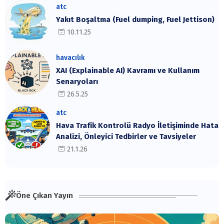
atc
Yakıt Boşaltma (Fuel dumping, Fuel Jettison)
10.11.25
havacılık
XAI (Explainable AI) Kavramı ve Kullanım
Senaryoları
26.5.25
atc
Hava Trafik Kontrolü Radyo İletişiminde Hata
Analizi, Önleyici Tedbirler ve Tavsiyeler
21.1.26
Öne Çıkan Yayın