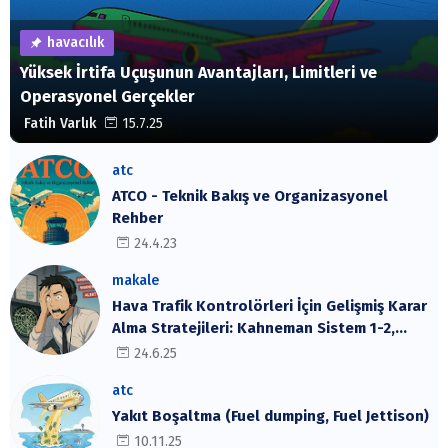
havacılık
Yüksek İrtifa Uçuşunun Avantajları, Limitleri ve
Operasyonel Gerçekler
Fatih Varlık
15.7.25
atc
ATCO - Teknik Bakış ve Organizasyonel
Rehber
24.4.23
makale
Hava Trafik Kontrolörleri İçin Gelişmiş Karar
Alma Stratejileri: Kahneman Sistem 1-2,
Cynefin Çerçevesi ve SRK Modeli
24.6.25
atc
Yakıt Boşaltma (Fuel dumping, Fuel Jettison)
10.11.25