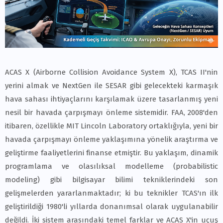
ACAS X (Airborne Collision Avoidance System X), TCAS II'nin
yerini almak ve NextGen ile SESAR gibi gelecekteki karmaşık
hava sahası ihtiyaçlarını karşılamak üzere tasarlanmış yeni
nesil bir havada çarpışmayı önleme sistemidir. FAA, 2008'den
itibaren, özellikle MIT Lincoln Laboratory ortaklığıyla, yeni bir
havada çarpışmayı önleme yaklaşımına yönelik araştırma ve
geliştirme faaliyetlerini finanse etmiştir. Bu yaklaşım, dinamik
programlama ve olasılıksal modelleme (probabilistic
modeling) gibi bilgisayar bilimi tekniklerindeki son
gelişmelerden yararlanmaktadır; ki bu teknikler TCAS'ın ilk
geliştirildiği 1980'li yıllarda donanımsal olarak uygulanabilir
değildi. İki sistem arasındaki temel farklar ve ACAS X'in uçuş