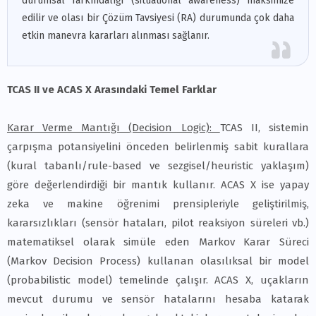
durumsal farkındalığı (situational awareness) maksimize
edilir ve olası bir Çözüm Tavsiyesi (RA) durumunda çok daha
etkin manevra kararları alınması sağlanır.
TCAS II ve ACAS X Arasındaki Temel Farklar
Karar Verme Mantığı (Decision Logic):
TCAS II, sistemin
çarpışma potansiyelini önceden belirlenmiş sabit kurallara
(kural tabanlı/rule-based ve sezgisel/heuristic yaklaşım)
göre değerlendirdiği bir mantık kullanır. ACAS X ise yapay
zeka ve makine öğrenimi prensipleriyle geliştirilmiş,
kararsızlıkları (sensör hataları, pilot reaksiyon süreleri vb.)
matematiksel olarak simüle eden Markov Karar Süreci
(Markov Decision Process) kullanan olasılıksal bir model
(probabilistic model) temelinde çalışır. ACAS X, uçakların
mevcut durumu ve sensör hatalarını hesaba katarak