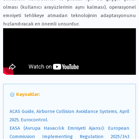
olması (kullanıcı arayüzlerinin aynı kalması), operasyonel
emniyeti tehlikeye atmadan teknolojinin adaptasyonunu
hızlandıracak en önemli unsurdur.
Kaynaklar:
ACAS Guide, Airborne Collision Avoidance Systems, April
2025, Eurocontrol.
EASA (Avrupa Havacılık Emniyeti Ajansı): European
Commission Implementing Regulation 2025/343