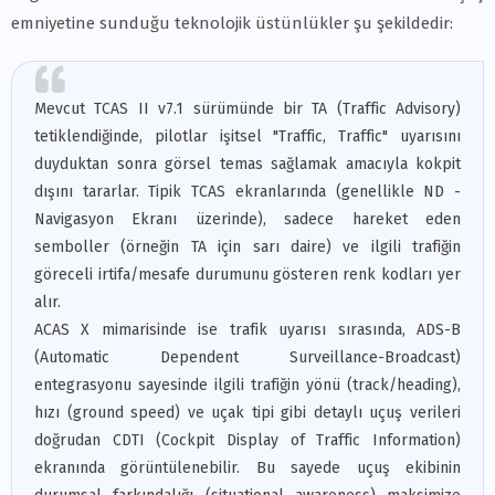
emniyetine sunduğu teknolojik üstünlükler şu şekildedir:
Mevcut TCAS II v7.1 sürümünde bir TA (Traffic Advisory)
tetiklendiğinde, pilotlar işitsel "Traffic, Traffic" uyarısını
duyduktan sonra görsel temas sağlamak amacıyla kokpit
dışını tararlar. Tipik TCAS ekranlarında (genellikle ND -
Navigasyon Ekranı üzerinde), sadece hareket eden
semboller (örneğin TA için sarı daire) ve ilgili trafiğin
göreceli irtifa/mesafe durumunu gösteren renk kodları yer
alır.
ACAS X mimarisinde ise trafik uyarısı sırasında, ADS-B
(Automatic Dependent Surveillance-Broadcast)
entegrasyonu sayesinde ilgili trafiğin yönü (track/heading),
hızı (ground speed) ve uçak tipi gibi detaylı uçuş verileri
doğrudan CDTI (Cockpit Display of Traffic Information)
ekranında görüntülenebilir. Bu sayede uçuş ekibinin