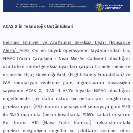
ACAS X'in Teknolojik Üstünlükleri
Gelişmiş Emniyet ve Azaltılmış Gereksiz Uyarı (Nuisance
Alerts):
ACAS X'in en büyük operasyonel faydalarından biri,
NMAC (Yakın Çarpışma - Near Mid-Air Collision) olasılığını
azaltırken sahte/gereksiz uyarıları çarpıcı biçimde minimize
etmesidir. Uçuş Güvenliği Vakfı (Flight Safety Foundation) ve
FAA simülasyon verilerine göre, algoritmanın hassasiyeti
sayesinde ACAS X, TCAS II v7.1'e kıyasla NMAC olasılığını
engellemede çok daha üstün bir performans sergilerken,
gereksiz uyarı (RA) oranını operasyonel senaryoya göre %30
ila %40 oranında (belirli koşullarda %65'e kadar) düşürür.
Bu durum, ATC (Hava Trafik Kontrol) frekanslarındaki
gereksiz meşguliyeti engeller ve pilotların sisteme olan