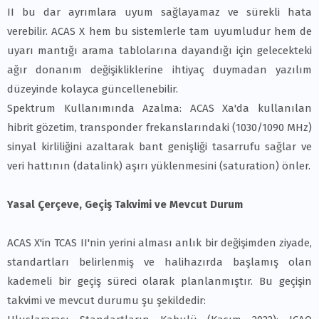
II bu dar ayrımlara uyum sağlayamaz ve sürekli hata
verebilir. ACAS X hem bu sistemlerle tam uyumludur hem de
uyarı mantığı arama tablolarına dayandığı için gelecekteki
ağır donanım değişikliklerine ihtiyaç duymadan yazılım
düzeyinde kolayca güncellenebilir.
Spektrum Kullanımında Azalma: ACAS Xa'da kullanılan
hibrit gözetim, transponder frekanslarındaki (1030/1090 MHz)
sinyal kirliliğini azaltarak bant genişliği tasarrufu sağlar ve
veri hattının (datalink) aşırı yüklenmesini (saturation) önler.
Yasal Çerçeve, Geçiş Takvimi ve Mevcut Durum
ACAS X'in TCAS II'nin yerini alması anlık bir değişimden ziyade,
standartları belirlenmiş ve halihazırda başlamış olan
kademeli bir geçiş süreci olarak planlanmıştır. Bu geçişin
takvimi ve mevcut durumu şu şekildedir: