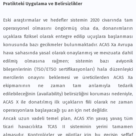
Pratikteki Uygulama ve Belirsizlikler
Eski araştırmalar ve hedefler sistemin 2020 civarında tam
operasyonel olmasını öngörmüş olsa da, donanımların
uçaklara fiziksel olarak entegre edilip uçuşlara başlanması
konusunda bazı gecikmeler bulunmaktadır. ACAS Xa Avrupa
hava sahasında yasal olarak onaylanmış ve mevzuata dahil
edilmiş olmasına rağmen; sistemin bazı aviyonik
bileşenlerinin (TSO/ETSO sertifikasyonları) hala düzenleyici
mercilerin onayını beklemesi ve üreticilerden ACAS Xa
ekipmanının ne zaman tam anlamıyla tedarik
edilebileceğinin (availability) belirsizliğini koruması nedeniyle,
ACAS X ile donatılmış ilk uçakların fiili olarak ne zaman
operasyonlara başlayacağı şu an için net değildir.
Ancak uzun vadeli temel plan, ACAS X'in yavaş yavaş tüm
ticari havacılıkta TCAS II sisteminin yerini tamamen
almasıdır. Kontrolörler ve pilotlar için bu geçişin şeffaf