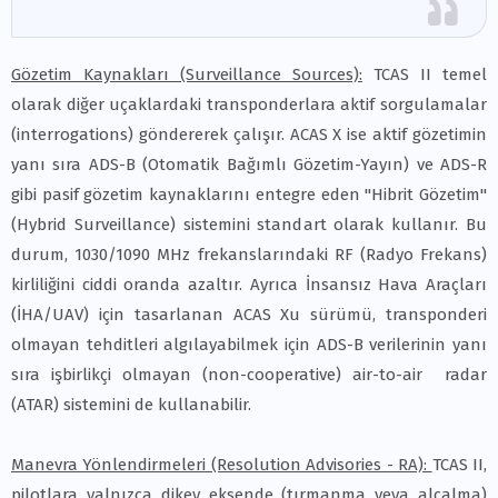
Gözetim Kaynakları (Surveillance Sources):
TCAS II temel
olarak diğer uçaklardaki transponderlara aktif sorgulamalar
(interrogations) göndererek çalışır. ACAS X ise aktif gözetimin
yanı sıra ADS-B (Otomatik Bağımlı Gözetim-Yayın) ve ADS-R
gibi pasif gözetim kaynaklarını entegre eden "Hibrit Gözetim"
(Hybrid Surveillance) sistemini standart olarak kullanır. Bu
durum, 1030/1090 MHz frekanslarındaki RF (Radyo Frekans)
kirliliğini ciddi oranda azaltır. Ayrıca İnsansız Hava Araçları
(İHA/UAV) için tasarlanan ACAS Xu sürümü, transponderi
olmayan tehditleri algılayabilmek için ADS-B verilerinin yanı
sıra işbirlikçi olmayan (non-cooperative) air-to-air radar
(ATAR) sistemini de kullanabilir.
Manevra Yönlendirmeleri (Resolution Advisories - RA):
TCAS II,
pilotlara yalnızca dikey eksende (tırmanma veya alçalma)