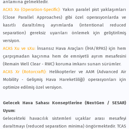
anlamına gelmektedir.
ACAS Xo (Operation-Specific):
Yakın paralel pist yaklaşımları
(Close Parallel Approaches) gibi özel operasyonlarda ve
kasıtlı daraltılmış ayrımlarda (intentional reduced
separation) gereksiz uyarıları önlemek için geliştirilmiş
versiyon.
ACAS Xu ve sXu:
İnsansız Hava Araçları (İHA/RPAS) için hem
çarpışmadan kaçınma hem de emniyetli ayrım mesafesini
(Remain Well Clear - RWC) koruma imkanı sunan sürümler.
ACAS Xr (Rotorcraft):
Helikopterler ve AAM (Advanced Air
Mobility - Gelişmiş Hava Hareketliliği) operasyonları için
optimize edilmiş özel versiyon.
Gelecek Hava Sahası Konseptlerine (NextGen / SESAR)
Uyum:
Gelecekteki havacılık sistemleri uçaklar arası mesafeyi
daraltmayı (reduced separation minima) öngörmektedir. TCAS