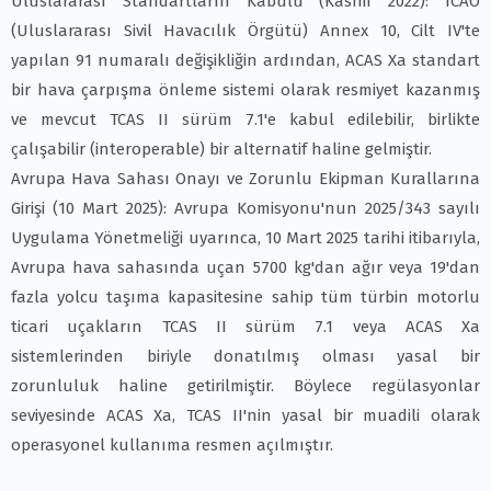
Uluslararası Standartların Kabulü (Kasım 2022): ICAO
(Uluslararası Sivil Havacılık Örgütü) Annex 10, Cilt IV'te
yapılan 91 numaralı değişikliğin ardından, ACAS Xa standart
bir hava çarpışma önleme sistemi olarak resmiyet kazanmış
ve mevcut TCAS II sürüm 7.1'e kabul edilebilir, birlikte
çalışabilir (interoperable) bir alternatif haline gelmiştir.
Avrupa Hava Sahası Onayı ve Zorunlu Ekipman Kurallarına
Girişi (10 Mart 2025): Avrupa Komisyonu'nun 2025/343 sayılı
Uygulama Yönetmeliği uyarınca, 10 Mart 2025 tarihi itibarıyla,
Avrupa hava sahasında uçan 5700 kg'dan ağır veya 19'dan
fazla yolcu taşıma kapasitesine sahip tüm türbin motorlu
ticari uçakların TCAS II sürüm 7.1 veya ACAS Xa
sistemlerinden biriyle donatılmış olması yasal bir
zorunluluk haline getirilmiştir. Böylece regülasyonlar
seviyesinde ACAS Xa, TCAS II'nin yasal bir muadili olarak
operasyonel kullanıma resmen açılmıştır.