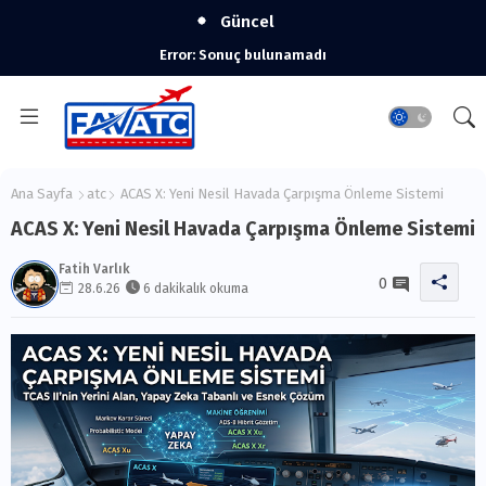
Güncel
Error:
Sonuç bulunamadı
Ana Sayfa
atc
ACAS X: Yeni Nesil Havada Çarpışma Önleme Sistemi
ACAS X: Yeni Nesil Havada Çarpışma Önleme Sistemi
Fatih Varlık
0
28.6.26
6 dakikalık okuma