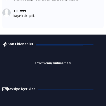
emreee
başarılı bir içerik
Son Eklenenler
Error:
Sonuç bulunamadı
Tavsiye İçerikler