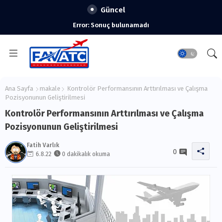
Güncel
Error:
Sonuç bulunamadı
Ana Sayfa
makale
Kontrolör Performansının Arttırılması ve Çalışma
Pozisyonunun Geliştirilmesi
Kontrolör Performansının Arttırılması ve Çalışma
Pozisyonunun Geliştirilmesi
Fatih Varlık
0
6.8.22
0 dakikalık okuma