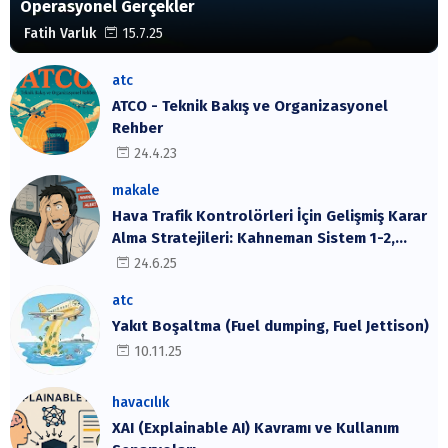
Operasyonel Gerçekler
Fatih Varlık
15.7.25
atc
ATCO - Teknik Bakış ve Organizasyonel
Rehber
24.4.23
makale
Hava Trafik Kontrolörleri İçin Gelişmiş Karar
Alma Stratejileri: Kahneman Sistem 1-2,
Cynefin Çerçevesi ve SRK Modeli
24.6.25
atc
Yakıt Boşaltma (Fuel dumping, Fuel Jettison)
10.11.25
havacılık
XAI (Explainable AI) Kavramı ve Kullanım